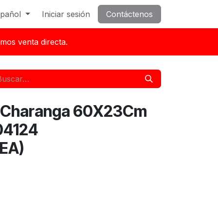
pañol
Iniciar sesión
Contáctenos
mos venta directa.
o Charanga 60X23Cm
04124
EA)