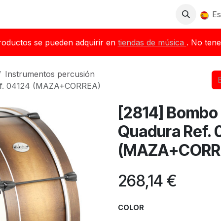
Tienda
Descargas
Blog
Distribuidores
Es
roductos se pueden adquirir en
tiendas de música
. No tene
Instrumentos percusión
f. 04124 (MAZA+CORREA)
[2814] Bomb
Quadura Ref. 
(MAZA+CORR
268,14
€
COLOR