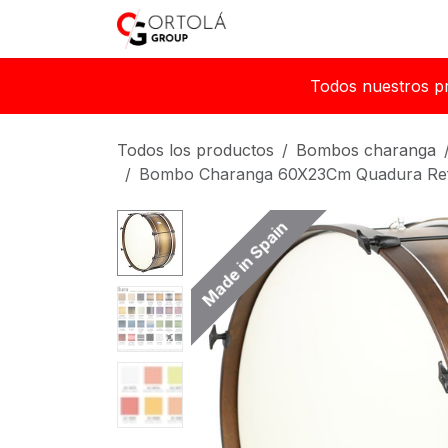
Ir al contenido
Inicio
Sobre nosotros
Todos nuestros p
Todos los productos
Bombos charanga
Bombo Charanga 60X23Cm Quadura Re
Made in Spain