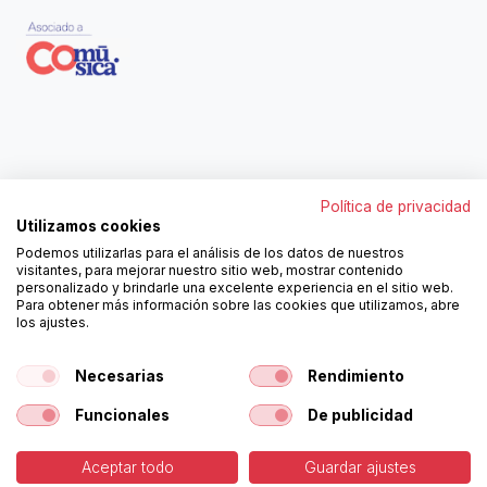
Contáctanos
Política de privacidad
962250313
Utilizamos cookies
606467807
Podemos utilizarlas para el análisis de los datos de nuestros
ortola@ortola-sa.es
visitantes, para mejorar nuestro sitio web, mostrar contenido
Av. d'Albaida, s/n
personalizado y brindarle una excelente experiencia en el sitio web.
46840 La Pobla del Duc (Valencia)
Para obtener más información sobre las cookies que utilizamos, abre
los ajustes.
¡Síguenos!
Necesarias
Rendimiento
Funcionales
De publicidad
Aceptar todo
Guardar ajustes