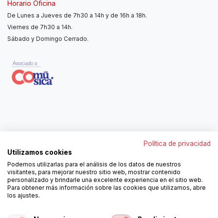
Horario Oficina
De Lunes a Jueves de 7h30 a 14h y de 16h a 18h.
Viernes de 7h30 a 14h.
Sábado y Domingo Cerrado.
Contáctanos
Política de privacidad
962250313
Utilizamos cookies
606467807
Podemos utilizarlas para el análisis de los datos de nuestros
ortola@ortola-sa.es
visitantes, para mejorar nuestro sitio web, mostrar contenido
Av. d'Albaida, s/n
personalizado y brindarle una excelente experiencia en el sitio web.
46840 La Pobla del Duc (Valencia)
Para obtener más información sobre las cookies que utilizamos, abre
los ajustes.
¡Síguenos!