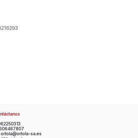
8216293
ntáctanos
962250313
606467807
ortola@ortola-sa.es