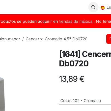
Tienda
Descargas
Blog
Distribuidores
Es
roductos se pueden adquirir en
tiendas de música
. No tene
sion menor
Cencerro Cromado 4.5" Db0720
[1641] Cencer
Db0720
13,89
€
Color
:
102 - Cromado