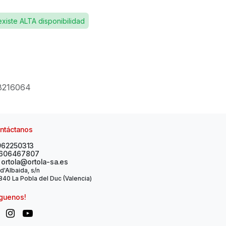
existe ALTA disponibilidad
8216064
ntáctanos
962250313
606467807
ortola@ortola-sa.es
 d'Albaida, s/n
40 La Pobla del Duc (Valencia)
íguenos!