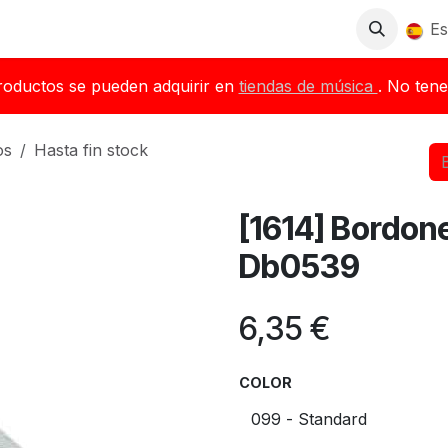
Tienda
Descargas
Blog
Distribuidores
Es
roductos se pueden adquirir en
tiendas de música
. No tene
os
Hasta fin stock
[1614] Bordone
Db0539
6,35
€
COLOR