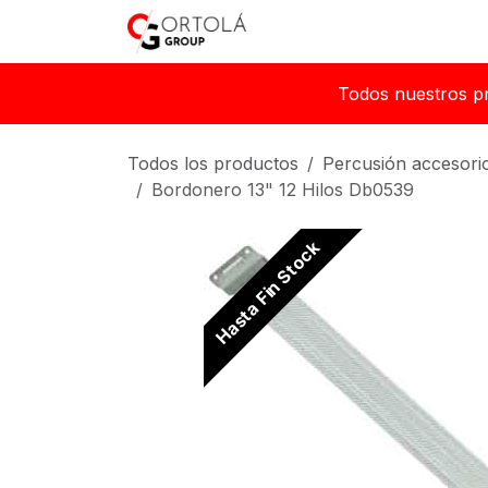
Ir al contenido
Inicio
Sobre nosotros
Todos nuestros p
Todos los productos
Percusión accesori
Bordonero 13" 12 Hilos Db0539
Hasta Fin Stock