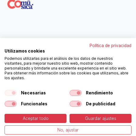
Contáctanos
Política de privacidad
962250313
Utilizamos cookies
606467807
Podemos utilizarlas para el análisis de los datos de nuestros
ortola@ortola-sa.es
visitantes, para mejorar nuestro sitio web, mostrar contenido
Av. d'Albaida, s/n
personalizado y brindarle una excelente experiencia en el sitio web.
46840 La Pobla del Duc (Valencia)
Para obtener más información sobre las cookies que utilizamos, abre
los ajustes.
¡Síguenos!
Necesarias
Rendimiento
Funcionales
De publicidad
Aceptar todo
Guardar ajustes
-
Política de Cookies
-
Aviso
Copyright © Ortolá, S.A.
No, ajustar
Legal
Español