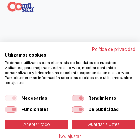
Contáctanos
Política de privacidad
962250313
Utilizamos cookies
606467807
Podemos utilizarlas para el análisis de los datos de nuestros
ortola@ortola-sa.es
visitantes, para mejorar nuestro sitio web, mostrar contenido
Av. d'Albaida, s/n
personalizado y brindarle una excelente experiencia en el sitio web.
46840 La Pobla del Duc (Valencia)
Para obtener más información sobre las cookies que utilizamos, abre
los ajustes.
¡Síguenos!
Necesarias
Rendimiento
Funcionales
De publicidad
Aceptar todo
Guardar ajustes
-
Política de Cookies
-
Aviso
Copyright © Ortolá, S.A.
No, ajustar