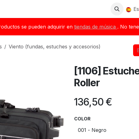
Tienda
Descargas
Blog
Distribuidores
Es
roductos se pueden adquirir en
tiendas de música
. No tene
s
Viento (fundas, estuches y accesorios)
[1106] Estuch
Roller
136,50
€
COLOR