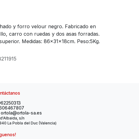
chado y forro velour negro. Fabricado en
illo, carro con ruedas y dos asas forradas.
e superior. Medidas: 86x31x18cm. Peso:5Kg.
211915
ntáctanos
962250313
606467807
ortola@ortola-sa.es
 d'Albaida, s/n
40 La Pobla del Duc (Valencia)
íguenos!