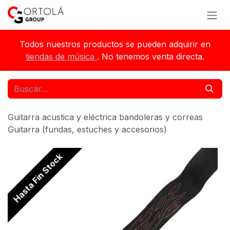
Ir al contenido
Todos nuestros productos se pueden adquirir en
tiendas de música
. No tenemos venta directa.
Guitarra acustica y eléctrica bandoleras y correas
Guitarra (fundas, estuches y accesorios)
Hasta Fin Stock