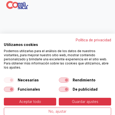
Contáctanos
Política de privacidad
962250313
Utilizamos cookies
606467807
Podemos utilizarlas para el análisis de los datos de nuestros
ortola@ortola-sa.es
visitantes, para mejorar nuestro sitio web, mostrar contenido
Av. d'Albaida, s/n
personalizado y brindarle una excelente experiencia en el sitio web.
46840 La Pobla del Duc (Valencia)
Para obtener más información sobre las cookies que utilizamos, abre
los ajustes.
¡Síguenos!
Necesarias
Rendimiento
Funcionales
De publicidad
Aceptar todo
Guardar ajustes
-
Política de Cookies
-
Aviso
Copyright © Ortolá, S.A.
No, ajustar