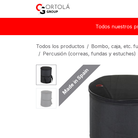
Ir al contenido
Inicio
Sobre nosotros
Todos nuestros p
Todos los productos
Bombo, caja, etc. 
Percusión (correas, fundas y estuches)
Made in Spain