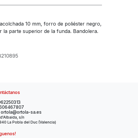
 acolchada 10 mm, forro de poliéster negro,
r la parte superior de la funda. Bandolera.
8210895
ntáctanos
962250313
606467807
ortola@ortola-sa.es
 d'Albaida, s/n
40 La Pobla del Duc (Valencia)
íguenos!