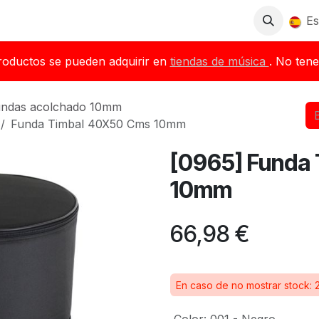
Tienda
Descargas
Blog
Distribuidores
Es
roductos se pueden adquirir en
tiendas de música
. No tene
fundas acolchado 10mm
Funda Timbal 40X50 Cms 10mm
[0965] Funda
10mm
66,98
€
En caso de no mostrar stock: 2