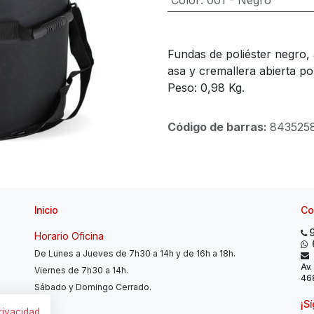
Color
:
001 - Negro
Fundas de poliéster negro,
asa y cremallera abierta po
Peso: 0,98 Kg.
Código de barras:
843525
Inicio
Co
Horario Oficina
De Lunes a Jueves de 7h30 a 14h y de 16h a 18h.
Av.
Viernes de 7h30 a 14h.
468
Sábado y Domingo Cerrado.
¡S
privacidad