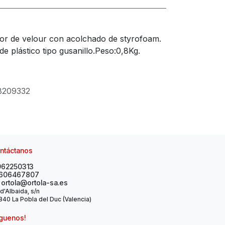
rior de velour con acolchado de styrofoam.
de plástico tipo gusanillo.Peso:0,8Kg.
8209332
ntáctanos
962250313
606467807
ortola@ortola-sa.es
 d'Albaida, s/n
40 La Pobla del Duc (Valencia)
íguenos!