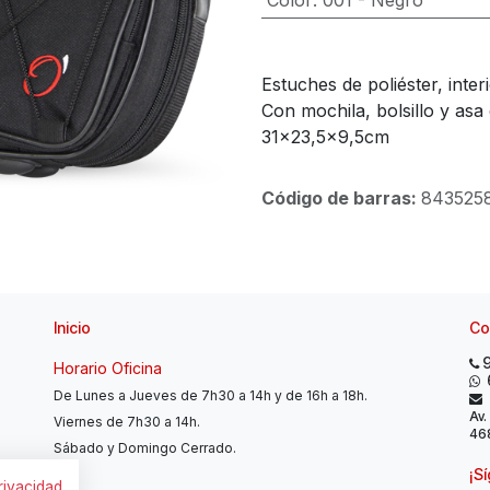
Color
:
001 - Negro
Estuches de poliéster, inte
Con mochila, bolsillo y asa 
31x23,5x9,5cm
Código de barras:
843525
Inicio
Co
Horario Oficina
De Lunes a Jueves de 7h30 a 14h y de 16h a 18h.
Av.
Viernes de 7h30 a 14h.
468
Sábado y Domingo Cerrado.
¡S
privacidad