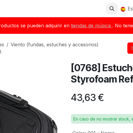
Tienda
Descargas
Blog
Distribuidores
Es
roductos se pueden adquirir en
tiendas de música
. No tene
es
Viento (fundas, estuches y accesorios)
8
[0768] Estuch
Styrofoam Ref
43,63
€
En caso de no mostrar stock, 