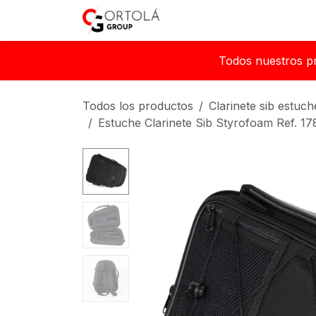
Ir al contenido
Inicio
Sobre nosotros
Todos nuestros p
Todos los productos
Clarinete sib estuch
Estuche Clarinete Sib Styrofoam Ref. 17