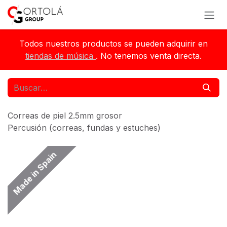
Ir al contenido
Todos nuestros productos se pueden adquirir en
tiendas de música
. No tenemos venta directa.
Correas de piel 2.5mm grosor
Percusión (correas, fundas y estuches)
Made in Spain