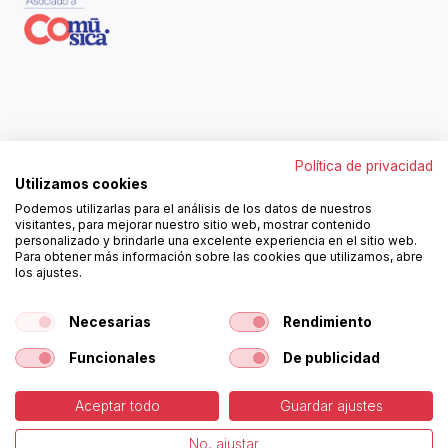
Contáctanos
Política de privacidad
962250313
Utilizamos cookies
606467807
Podemos utilizarlas para el análisis de los datos de nuestros
ortola@ortola-sa.es
visitantes, para mejorar nuestro sitio web, mostrar contenido
Av. d'Albaida, s/n
personalizado y brindarle una excelente experiencia en el sitio web.
46840 La Pobla del Duc (Valencia)
Para obtener más información sobre las cookies que utilizamos, abre
los ajustes.
¡Síguenos!
Necesarias
Rendimiento
Funcionales
De publicidad
Aceptar todo
Guardar ajustes
-
Política de Cookies
-
Aviso
Copyright © Ortolá, S.A.
No, ajustar