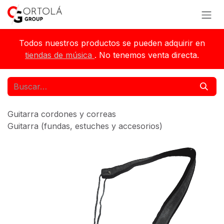
Ir al contenido
Todos nuestros productos se pueden adquirir en
tiendas de música
. No tenemos venta directa.
Guitarra cordones y correas
Guitarra (fundas, estuches y accesorios)