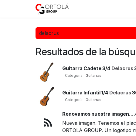
Ir al contenido
Inicio
Sobre nosotros
Resultados de la búsq
Guitarra Cadete 3/4
Delacrus
Categoría:
Guitarras
Guitarra Infantil 1/4
Delacrus
3
Categoría:
Guitarras
Renovamos nuestra imagen....
Nueva imagen. Tenemos el plac
ORTOLÁ GROUP. Un logotipo más