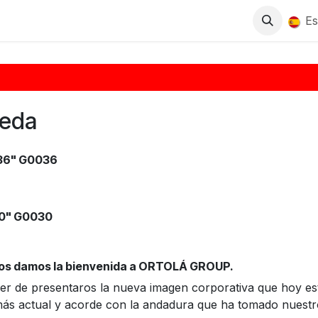
Tienda
Descargas
Blog
Distribuidores
Es
ueda
36" G0036
0" G0030
os damos la bienvenida a ORTOLÁ GROUP.
er de presentaros la nueva imagen corporativa que hoy e
 actual y acorde con la andadura que ha tomado nuestro