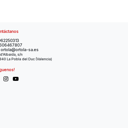
ntáctanos
962250313
606467807
ortola@ortola-sa.es
 d'Albaida, s/n
40 La Pobla del Duc (Valencia)
íguenos!