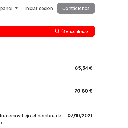
pañol
Iniciar sesión
Contáctenos
(3 encontrado)
85,54
€
70,80
€
07/10/2021
strenamos bajo el nombre de
...